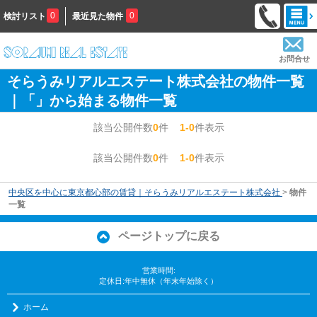
0
0
検討リスト
最近見た物件
お問合せ
そらうみリアルエステート株式会社の物件一覧
｜「」から始まる物件一覧
該当公開件数
0
件
1-0
件表示
該当公開件数
0
件
1-0
件表示
中央区を中心に東京都心部の賃貸｜そらうみリアルエステート株式会社
>
物件
一覧
ページトップに戻る
営業時間:
定休日:年中無休（年末年始除く）
ホーム