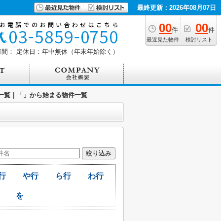
最終更新：2026年08月07日
00
00
件
件
最近見た物件
検討リスト
時間：
定休日：年中無休（年末年始除く）
一覧｜「」から始まる物件一覧
行
や行
ら行
わ行
を