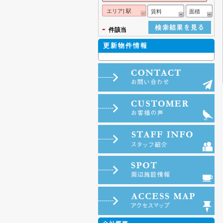
エリア| 駅
賃料
面積
-
件該当
更新物件情報