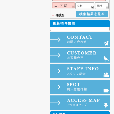
エリア| 駅
賃料
面積
-
件該当
更新物件情報