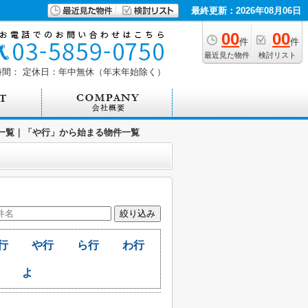
最終更新：2026年08月06日
00
00
件
件
最近見た物件
検討リスト
時間：
定休日：年中無休（年末年始除く）
一覧｜「や行」から始まる物件一覧
行
や行
ら行
わ行
よ