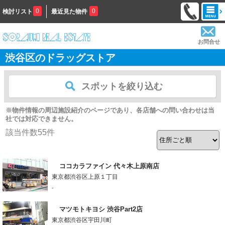
0
0
検討リスト
最近見た物件
お問合せ
渋谷区のドラッグストア
スポットを絞り込む
※物件情報の周辺施設紹介のページであり、各店舗への問い合わせは当
社では対応できません。
該当件数
55
件
ココカラファイン 代々木上原南店
東京都渋谷区上原１丁目
-
マツモトキヨシ 渋谷Part2店
東京都渋谷区宇田川町