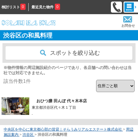
0
0
検討リスト
最近見た物件
お問合せ
渋谷区の和風料理
スポットを絞り込む
※物件情報の周辺施設紹介のページであり、各店舗への問い合わせは当
社では対応できません。
該当件数
1
件
おひつ膳 田んぼ 代々木本店
東京都渋谷区代々木１丁目
-
中央区を中心に東京都心部の賃貸｜そらうみリアルエステート株式会社
>
周辺
施設案内
>
渋谷区
>
渋谷区の和風料理