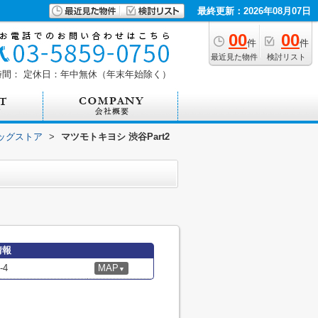
最終更新：2026年08月07日
00
00
件
件
最近見た物件
検討リスト
時間：
定休日：年中無休（年末年始除く）
ッグストア
>
マツモトキヨシ 渋谷Part2
情報
4
MAP
▼