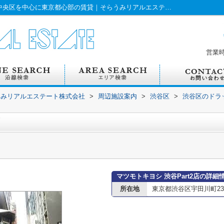
マツモトキヨシ 渋谷Part2店情報ページ｜中央区を中心に東京都心部の賃貸｜そらうみリアルエステート株式会社
営業
うみリアルエステート株式会社
>
周辺施設案内
>
渋谷区
>
渋谷区のドラ
マツモトキヨシ 渋谷Part2店の詳細
所在地
東京都渋谷区宇田川町23-