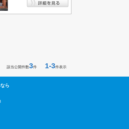
3
1-3
該当公開件数
件
件表示
ンなら
8