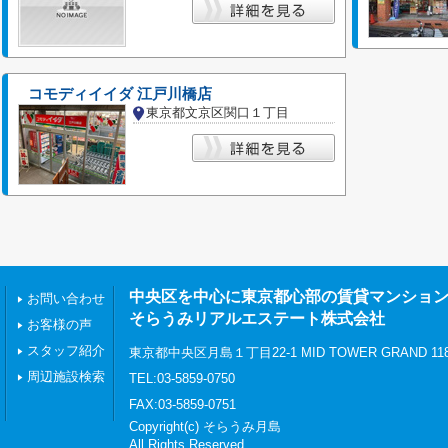
コモディイイダ 江戸川橋店
東京都文京区関口１丁目
中央区を中心に東京都心部の賃貸マンショ
お問い合わせ
そらうみリアルエステート株式会社
お客様の声
スタッフ紹介
東京都中央区月島１丁目22-1 MID TOWER GRAND 11
周辺施設検索
TEL:03-5859-0750
FAX:03-5859-0751
Copyright(c) そらうみ月島
All Rights Reserved.