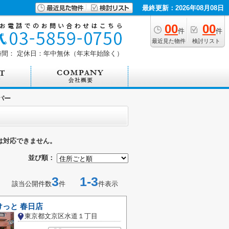
最終更新：2026年08月08日
00
00
件
件
最近見た物件
検討リスト
時間：
定休日：年中無休（年末年始除く）
パー
は対応できません。
並び順：
3
1-3
該当公開件数
件
件表示
っと 春日店
東京都文京区水道１丁目