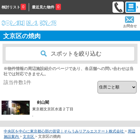
0
0
検討リスト
最近見た物件
お問合せ
文京区の焼肉
スポットを絞り込む
※物件情報の周辺施設紹介のページであり、各店舗への問い合わせは当
社では対応できません。
該当件数
1
件
剣山閣
東京都文京区水道２丁目
-
中央区を中心に東京都心部の賃貸｜そらうみリアルエステート株式会社
>
周辺
施設案内
>
文京区
>
文京区の焼肉