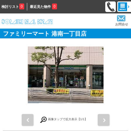
0
0
検討リスト
最近見た物件
お問合せ
ファミリーマート 港南一丁目店
前
次
画像タップで拡大表示【
1
/1】