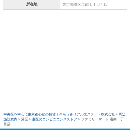
所在地
東京都港区港南１丁目7-18
中央区を中心に東京都心部の賃貸｜そらうみリアルエステート株式会社
>
周辺
施設案内
>
港区
>
港区のコンビニエンスストア
>
ファミリーマート 港南一丁
目店