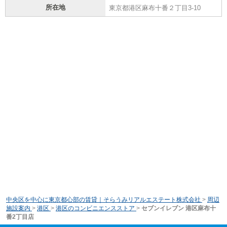
所在地
東京都港区麻布十番２丁目3-10
中央区を中心に東京都心部の賃貸｜そらうみリアルエステート株式会社
>
周辺
施設案内
>
港区
>
港区のコンビニエンスストア
>
セブンイレブン 港区麻布十
番2丁目店