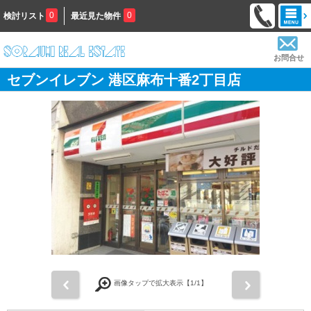
0
0
検討リスト
最近見た物件
お問合せ
セブンイレブン 港区麻布十番2丁目店
前
次
画像タップで拡大表示【
1
/1】