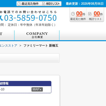
最終更新：2026年08月06日
00
00
件
件
最近見た物件
検討リスト
時間：
定休日：年中無休（年末年始除く）
エンスストア
>
ファミリーマート 新橋五
細情報
10
MAP
▼