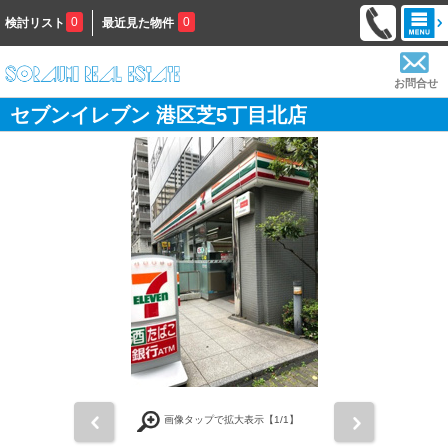
0
0
検討リスト
最近見た物件
お問合せ
セブンイレブン 港区芝5丁目北店
前
次
画像タップで拡大表示【
1
/1】