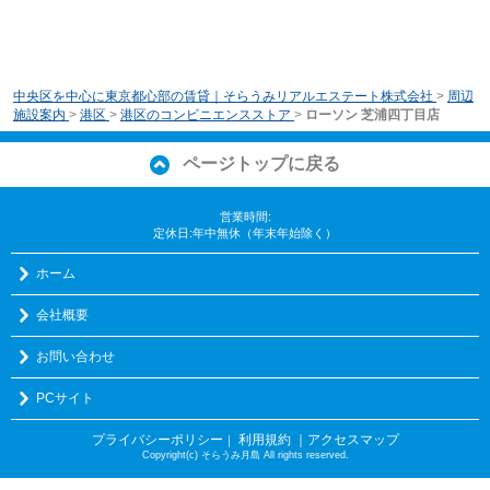
中央区を中心に東京都心部の賃貸｜そらうみリアルエステート株式会社
>
周辺
施設案内
>
港区
>
港区のコンビニエンスストア
>
ローソン 芝浦四丁目店
ページトップに戻る
営業時間:
定休日:年中無休（年末年始除く）
ホーム
会社概要
お問い合わせ
PCサイト
プライバシーポリシー
利用規約
｜アクセスマップ
｜
Copyright(c) そらうみ月島 All rights reserved.