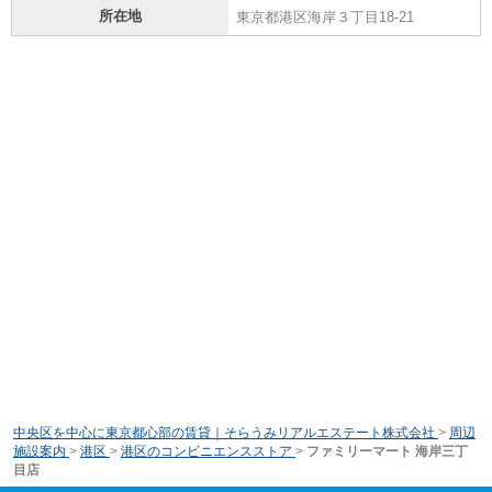
所在地
東京都港区海岸３丁目18-21
中央区を中心に東京都心部の賃貸｜そらうみリアルエステート株式会社
>
周辺
施設案内
>
港区
>
港区のコンビニエンスストア
>
ファミリーマート 海岸三丁
目店