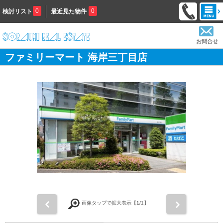
0
0
検討リスト
最近見た物件
お問合せ
ファミリーマート 海岸三丁目店
前
次
画像タップで拡大表示【
1
/1】