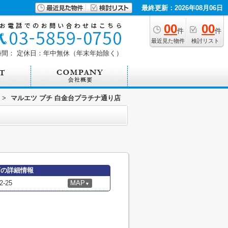
最終更新：2026年08月06日
00
00
件
件
最近見た物件
検討リスト
時間：
定休日：年中無休（年末年始除く）
>
マルエツ プチ 白金台プラチナ通り店
店の詳細情報
-25
MAP
▼