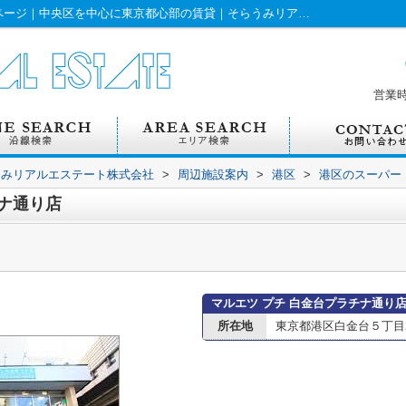
マルエツ プチ 白金台プラチナ通り店情報ページ｜中央区を中心に東京都心部の賃貸｜そらうみリアルエステート株式会社
営業
うみリアルエステート株式会社
>
周辺施設案内
>
港区
>
港区のスーパー
チナ通り店
マルエツ プチ 白金台プラチナ通り
所在地
東京都港区白金台５丁目2