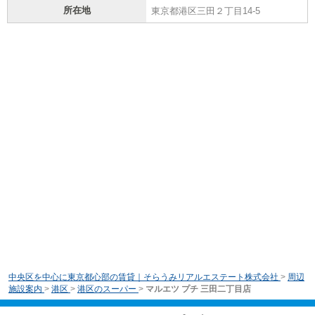
所在地
東京都港区三田２丁目14-5
中央区を中心に東京都心部の賃貸｜そらうみリアルエステート株式会社
>
周辺
施設案内
>
港区
>
港区のスーパー
>
マルエツ プチ 三田二丁目店