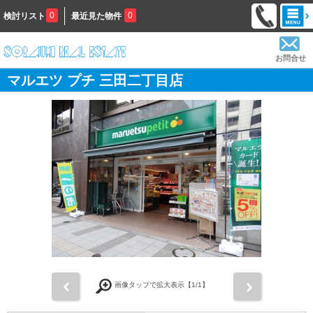
0
0
検討リスト
最近見た物件
お問合せ
マルエツ プチ 三田二丁目店
前
次
画像タップで拡大表示【
1
/1】