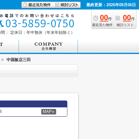
最終更新：2026年08月06日
00
00
件
件
最近見た物件
検討リスト
時間：
定休日：年中無休（年末年始除く）
>
中国飯店三田
8
MAP
▼