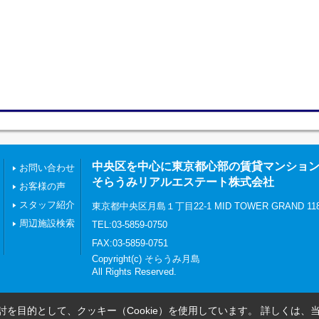
中央区を中心に東京都心部の賃貸マンショ
お問い合わせ
そらうみリアルエステート株式会社
お客様の声
スタッフ紹介
東京都中央区月島１丁目22-1 MID TOWER GRAND 11
周辺施設検索
TEL:03-5859-0750
FAX:03-5859-0751
Copyright(c) そらうみ月島
All Rights Reserved.
を目的として、クッキー（Cookie）を使用しています。
詳しくは、