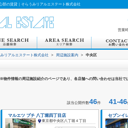
心部の賃貸｜そらうみリアルエステート株式会社
営業
うみリアルエステート株式会社
>
周辺施設案内
>
中央区
※物件情報の周辺施設紹介のページであり、各店舗への問い合わせは当社で
46
41-46
該当公開件数
件
マルエツ プチ 八丁堀四丁目店
セブンイレ
東京都中央区八丁堀４丁目