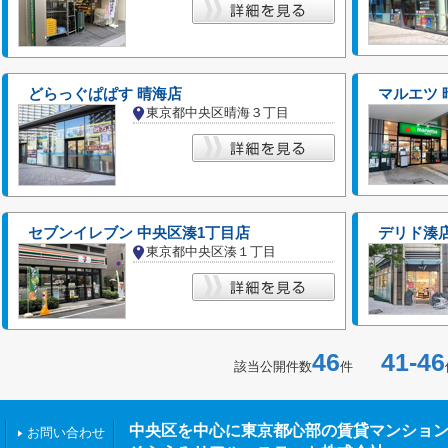
どらっぐぱぱす 晴海店
マルエツ 
東京都中央区晴海３丁目
セブンイレブン 中央区湊1丁目店
デリド湊
東京都中央区湊１丁目
46
41-46
該当公開件数
件
中央区を中心に東京都心部の賃貸マンショ
お問い合わせ