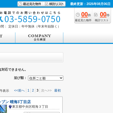
最終更新：2026年08月06日
00
00
件
件
最近見た物件
検討リスト
時間：
定休日：年中無休（年末年始除く）
は対応できません。
並び順：
<<前へ
1
2
3
次へ>>
最初
件表示
ブン 晴海3丁目店
東京都中央区晴海３丁目