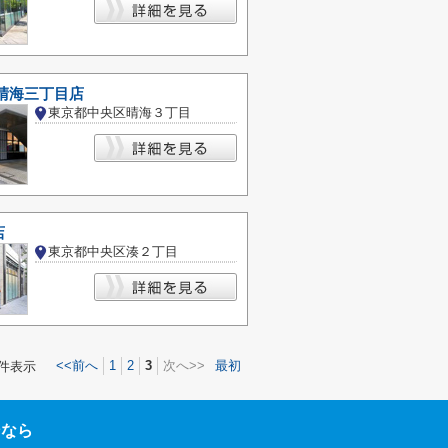
晴海三丁目店
東京都中央区晴海３丁目
店
東京都中央区湊２丁目
<<前へ
1
2
3
次へ>>
最初
件表示
ンなら